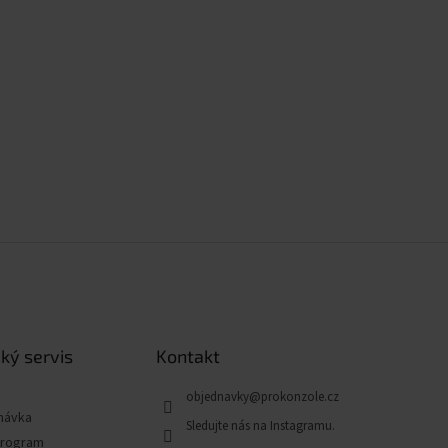
ký servis
Kontakt
objednavky
@
prokonzole.cz
návka
program