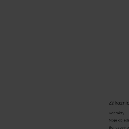
Z
á
p
a
t
Zákaznic
í
Kontakty
Moje objed
Bonusový 