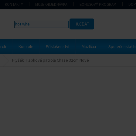
KONTAKTY
MOJE OBJEDNÁVKA
BONUSOVÝ PROGRAM
DOP
HLEDAT
rch
Konzole
Příslušenství
Mazlíčci
Společenské h
Plyšák Tlapková patrola Chase 32cm Nové