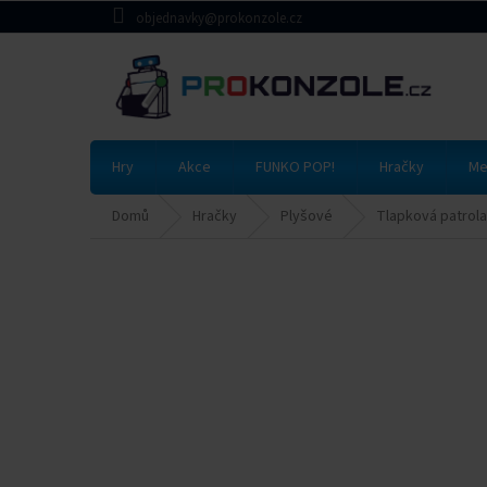
Přejít
objednavky@prokonzole.cz
na
obsah
Hry
Akce
FUNKO POP!
Hračky
Me
Domů
Hračky
Plyšové
Tlapková patrola