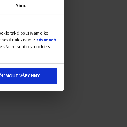
About
cookie také používáme ke
bnosti naleznete v
zásadách
e všemi soubory cookie v
ŘIJMOUT VŠECHNY