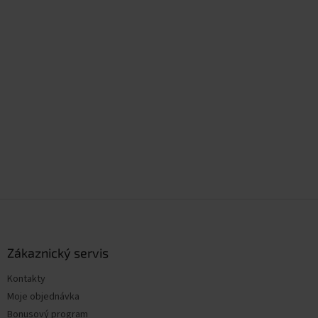
Z
á
p
a
Zákaznický servis
t
Kontakty
í
Moje objednávka
Bonusový program