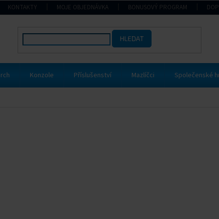
KONTAKTY
MOJE OBJEDNÁVKA
BONUSOVÝ PROGRAM
DOP
HLEDAT
rch
Konzole
Příslušenství
Mazlíčci
Společenské h