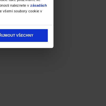
bnosti naleznete v
zásadách
e všemi soubory cookie v
ŘIJMOUT VŠECHNY