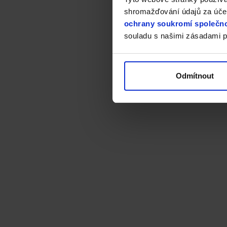
shromažďování údajů za účel
ochrany soukromí společno
souladu s našimi zásadami p
Odmítnout