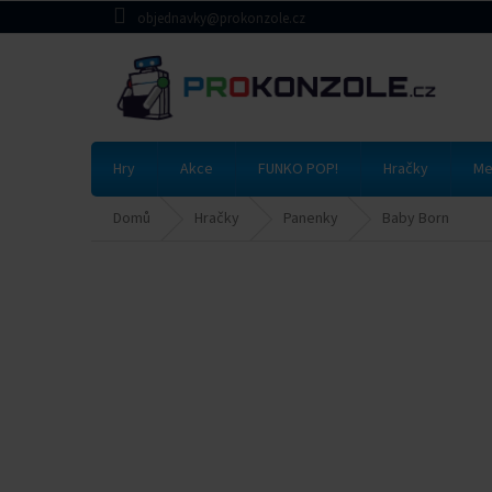
Přejít
objednavky@prokonzole.cz
na
obsah
Hry
Akce
FUNKO POP!
Hračky
Me
Domů
Hračky
Panenky
Baby Born