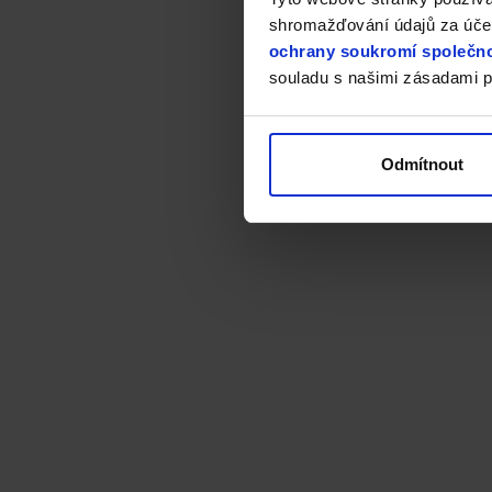
shromažďování údajů za účel
ochrany soukromí společno
souladu s našimi zásadami p
Odmítnout