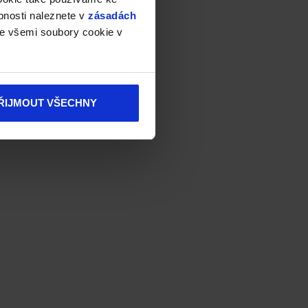
bnosti naleznete v
zásadách
e všemi soubory cookie v
ŘIJMOUT VŠECHNY