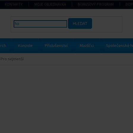
KONTAKTY
MOJE OBJEDNÁVKA
BONUSOVÝ PROGRAM
DOP
HLEDAT
rch
Konzole
Příslušenství
Mazlíčci
Společenské h
Pro nejmenší