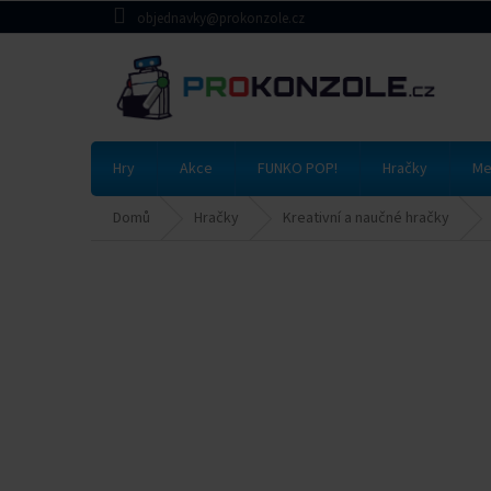
Přejít
objednavky@prokonzole.cz
na
obsah
Hry
Akce
FUNKO POP!
Hračky
Me
Domů
Hračky
Kreativní a naučné hračky