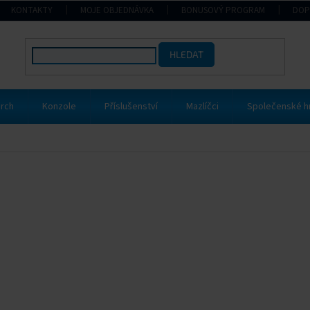
KONTAKTY
MOJE OBJEDNÁVKA
BONUSOVÝ PROGRAM
DOP
HLEDAT
rch
Konzole
Příslušenství
Mazlíčci
Společenské h