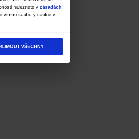
bnosti naleznete v
zásadách
e všemi soubory cookie v
ŘIJMOUT VŠECHNY