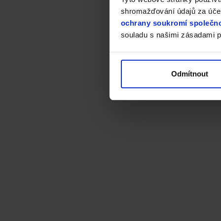
shromažďování údajů za účel
ochrany soukromí společno
souladu s našimi zásadami p
Odmítnout