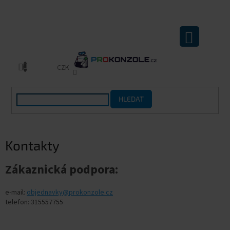
Přejít
na
obsah
NÁKUPNÍ
KOŠÍK
CZK
HLEDAT
Kontakty
Zákaznická podpora:
e-mail:
objednavky@prokonzole.cz
telefon:
315557755