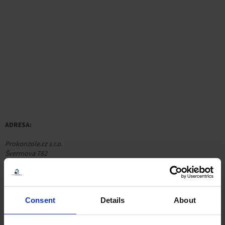
ADRESA:
Prokonzole.cz s.r.o.
Švermova 782
289 22 Lysá nad Labem
IČ: 13965581
DIČ: CZ13965581
Consent
Details
About