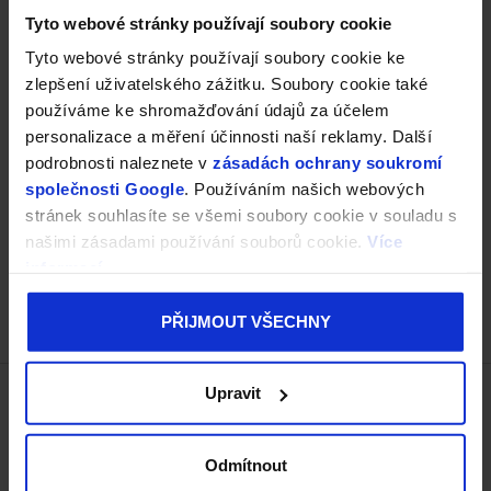
Tyto webové stránky používají soubory cookie
Tyto webové stránky používají soubory cookie ke
zlepšení uživatelského zážitku. Soubory cookie také
používáme ke shromažďování údajů za účelem
personalizace a měření účinnosti naší reklamy. Další
podrobnosti naleznete v
zásadách ochrany soukromí
společnosti Google
. Používáním našich webových
stránek souhlasíte se všemi soubory cookie v souladu s
našimi zásadami používání souborů cookie.
Více
informací
PŘIJMOUT VŠECHNY
Z
Upravit
á
p
a
Zákaznický servis
Odmítnout
t
Kontakty