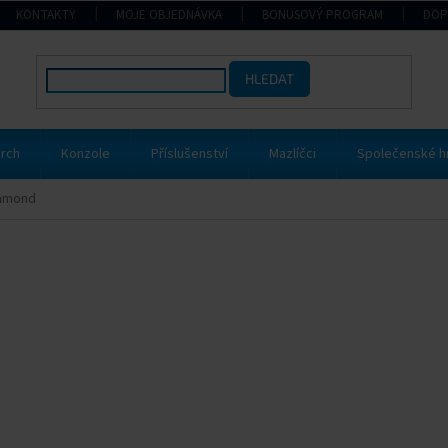
KONTAKTY
MOJE OBJEDNÁVKA
BONUSOVÝ PROGRAM
DOP
HLEDAT
rch
Konzole
Příslušenství
Mazlíčci
Společenské h
amond