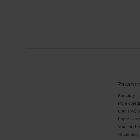
Z
á
p
a
t
Zákaznic
í
Kontakty
Moje objed
Bonusový 
Doprava a p
Vrácení zbo
Obchodní 