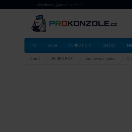
Přejít
objednavky@prokonzole.cz
na
obsah
Hry
Akce
FUNKO POP!
Hračky
Me
Domů
FUNKO POP!
Limitované edice
Di