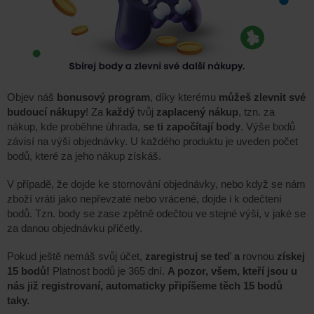
Objev náš
bonusový program
, díky kterému
můžeš zlevnit své
budoucí nákupy
! Za
každý
tvůj
zaplacený nákup
, tzn. za
nákup, kde proběhne úhrada,
se ti započítají body
. Výše bodů
závisí na výši objednávky. U každého produktu je uveden počet
bodů, které za jeho nákup získáš.
V případě, že dojde ke stornování objednávky, nebo když se nám
zboží vrátí jako nepřevzaté nebo vrácené, dojde i k odečtení
bodů. Tzn. body se zase zpětně odečtou ve stejné výši, v jaké se
za danou objednávku přičetly.
Pokud ještě nemáš svůj účet,
zaregistruj se teď a
rovnou
získej
15 bodů!
Platnost bodů je 365 dní.
A pozor, všem, kteří jsou u
nás již registrovaní, automaticky připíšeme těch 15 bodů
taky.