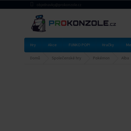
Přejít
objednavky@prokonzole.cz
na
obsah
Hry
Akce
FUNKO POP!
Hračky
Me
Domů
Společenské hry
Pokémon
Alba