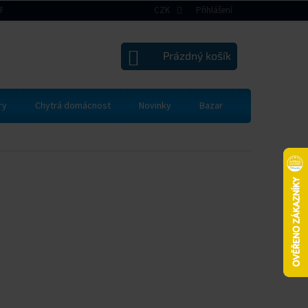
RAVA A PLATBA
VRÁCENÍ ZBOŽÍ A REKLAMACE
CZK
Přihlášení
OBCHODNÍ PODMÍNK
NÁKUPNÍ
Prázdný košík
KOŠÍK
ry
Chytrá domácnost
Novinky
Bazar
Dárkové pou