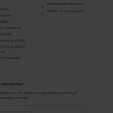
objednavky
@
prokonzole.cz
návka
program
latba
ží a reklamace
podmínky
rácení do 30 dnů
chrany osobních
kies
před nákupem
 newsletter
 e-mail a my vám budeme zasílat informace o nových
 na našem e-shopu.