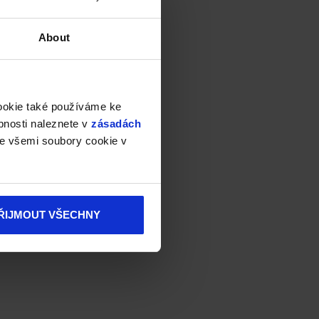
About
cookie také používáme ke
bnosti naleznete v
zásadách
e všemi soubory cookie v
ŘIJMOUT VŠECHNY