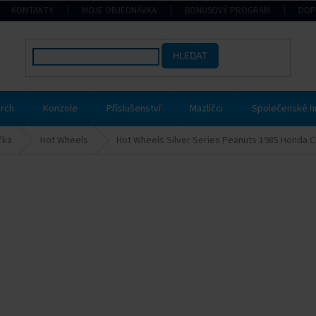
KONTAKTY
MOJE OBJEDNÁVKA
BONUSOVÝ PROGRAM
DOP
HLEDAT
rch
Konzole
Příslušenství
Mazlíčci
Společenské h
čka
Hot Wheels
Hot Wheels Silver Series Peanuts 1985 Honda 