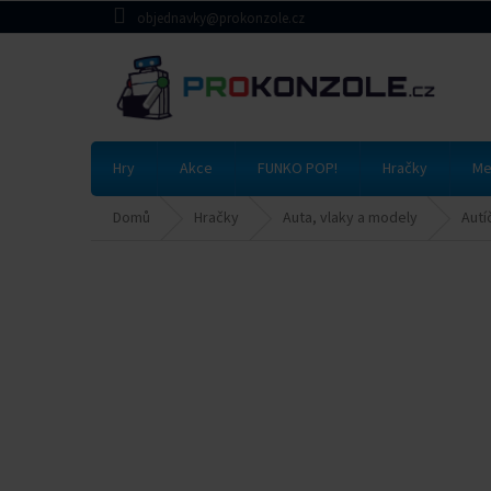
Přejít
objednavky@prokonzole.cz
na
obsah
Hry
Akce
FUNKO POP!
Hračky
Me
Domů
Hračky
Auta, vlaky a modely
Autí