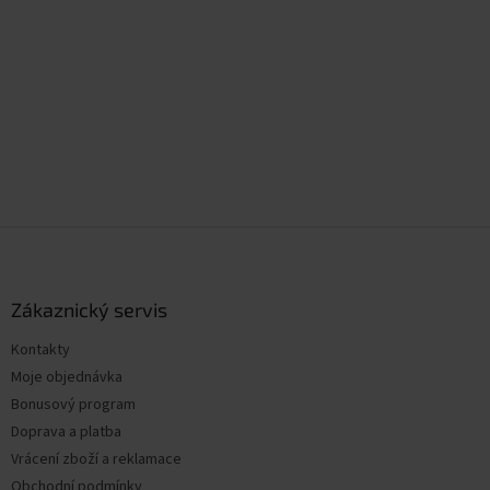
Z
á
p
a
Zákaznický servis
t
Kontakty
í
Moje objednávka
Bonusový program
Doprava a platba
Vrácení zboží a reklamace
Obchodní podmínky