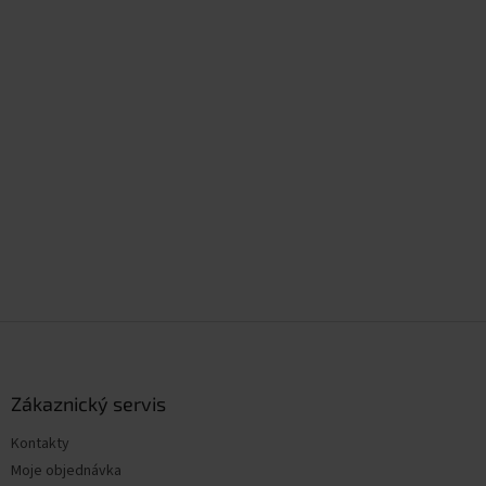
Z
á
p
a
Zákaznický servis
t
Kontakty
í
Moje objednávka