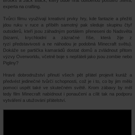
Brooks
a
Jack Black
, který bude hrát oblíbenou postavu
Steva
,
experta na crafting.
Tvůrci filmu využívají kreativní prvky
hry
, kde fantazie a přežití
jdou ruku v ruce​
a příběh samotný pak
sleduje skupinu čtyř
outsiderů, kteří jsou
záhadným portálem
přeneseni do
Nadsvěta
(
bizarní, krychloidní a zázračné říše, která žije z
ryzí představivosti
a ne náhodou je podobná Minecraft světu)
.
Dokáže se partička
kamarádů
dostat domů
a zvládnout
přitom
výzvy Overworldu, včetně boje s nepřáteli jako
jsou
zombie
nebo
Pigliny?
Hravé dobrodružství přinutí všech pět přátel projevit kuráž a
předvést jedinečné tvůrčí schopnosti, což je i to, co by jim mělo
pomoci uspět
také
ve skutečném světě.
Krom
zábavy by měl
tedy film Minecraft
nabídnout
i ponaučení a cílit
tak
na podporu
vytváření a utužování přátelství.