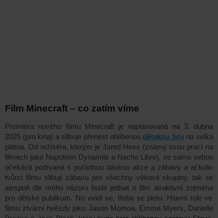
Film Minecraft – co zatím víme
Premiéra nového filmu
Minecraft
je naplánovaná na 3
. dubna
2025
(pro kina) a slibuje přenést oblíbenou
dětskou hru
na velká
plátna. Od režiséra, kterým je Jared Hess (známý svou prací na
filmech jako
Napoleon Dynamite
a
Nacho Libre),
se samo sebou
očekává podívaná s pořádnou dávkou
akce a zábavy
a ačkoliv
t
vůrci filmu slibují zábavu pro všechny věkové skupiny,
tak se
al
espoň dle mého
názoru
bude jednat o
film atraktivní
zejména
pro dětské publikum. No uvidí se,
třeba se pletu
. Hlavní role ve
filmu ztvární hvězdy jako
Jason Momoa
,
Emma Myers
,
Danielle