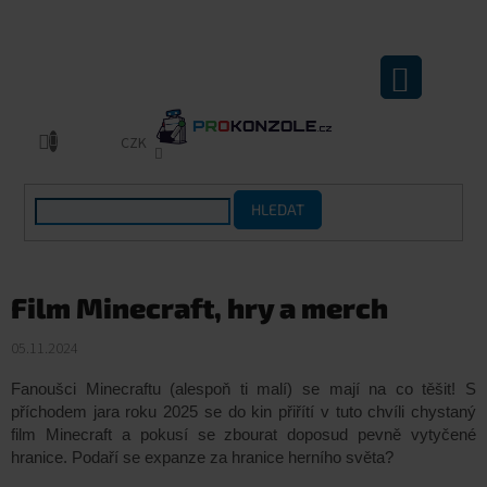
Přejít
na
obsah
NÁKUPNÍ
KOŠÍK
CZK
HLEDAT
Film Minecraft, hry a merch
05.11.2024
Fanoušci Minecraftu (alespoň ti malí) se mají na co těšit! S
příchodem jara roku 2025 se do kin přiřítí v tuto chvíli chystaný
film Minecraft a pokusí se zbourat doposud pevně vytyčené
hranice. Podaří se expanze za hranice herního světa?