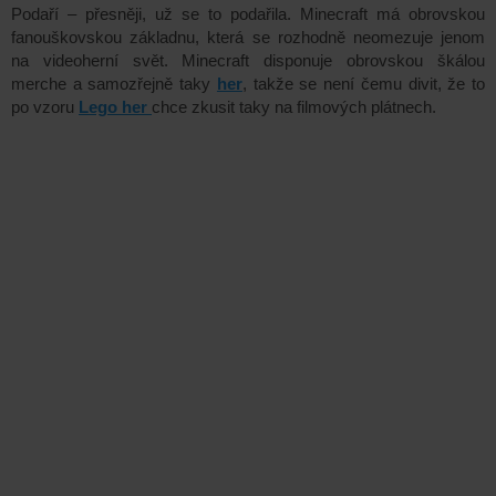
Podaří – přesněji, už se to podařila. Minecraft má obrovskou
fanouškovskou základnu, která se rozhodně neomezuje jenom
na videoherní svět. Minecraft disponuje obrovskou škálou
merche a samozřejně taky
her
, takže se není čemu divit, že to
po vzoru
Lego her
chce zkusit taky na filmových plátnech.