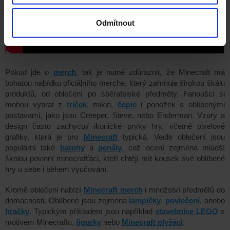
Odmítnout
Pokud jde o
merch
, tak je nutné zdůraznit, že Minecraft má
bohatou nabídku oficiálního merche, který zahrnuje širokou škálu
produktů, od oblečení po sběratelské předměty. Fanoušci si
mohou vybrat z
triček
, mikin,
čepic
i ponožek s oblíbenými
postavami, jako jsou Creeper, Steve, nebo Enderman. Vzory a
design často zachycují ikonické prvky hry, včetně pixelové
grafiky, která je pro
Minecraft
typická. Vedle oblečení jsou
populární také
batohy
a
penály
, což ocení zejména mladší
školou povinní minecrafťáci, kteří chtějí mít kousek své oblíbené
hry u sebe i během vyučování.
Kromě oblečení nabízí
Minecraft
merch
i množství
předmětů
do
domácnosti. Oblíbené jsou zejména
lampičky
,
povlečení
, anebo
hračky
. Typickým příkladem jsou
například
stavebnice LEGO
s
motivem Minecraftu,
figurky
nebo
Minecraft
plyšáci
.