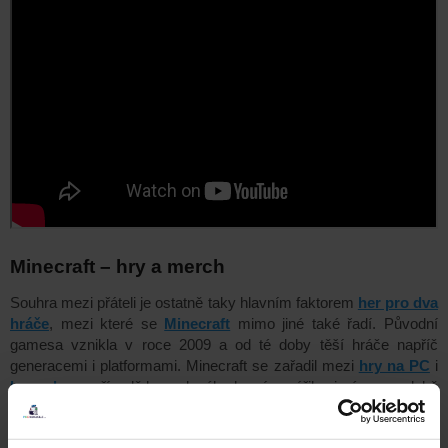
Minecraft – hry a merch
Souhra mezi přáteli je ostatně taky hlavním faktorem
her pro dva
hráče
, mezi které se
Minecraft
mimo jiné také řadí. Původní
gamesa vznikla v roce 2009 a od té doby těší
hráče napříč
generacemi i platformami. Minecraft se zařadil mezi
hry na PC
i
konzole
a v případě
konzolového hraní
zazářil zejména v podobě
hry na PlayStation 4
,
Xbox One
a majitelé starších strojů určitě i
dnes ocení jeho dostupnost v podobě
hry na PlayStation 3
.