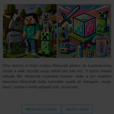
Dík
y
merchi si hráči mohou Minecraft přinést do každodenního
života a dále rozvíjet svou vášeň pro tuto hru.
V tomto ohledu
nebude film Minecraft rozhodně krokem vedle a pro skalního
fanouška Minecfraft kultu rozhodně spadá do kategorie „must-
have“, anebo v tomto případě spíš „must-see“.
PŘEDCHOZÍ ČLÁNEK
DALŠÍ ČLÁNEK