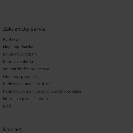
Z
á
p
a
Zákaznický servis
t
Kontakty
í
Moje objednávka
Bonusový program
Doprava a platba
Vrácení zboží a reklamace
Obchodní podmínky
Podmínky vrácení do 30 dnů
Podmínky ochrany osobních údajů a cookies
Informace před nákupem
Blog
Kontakt