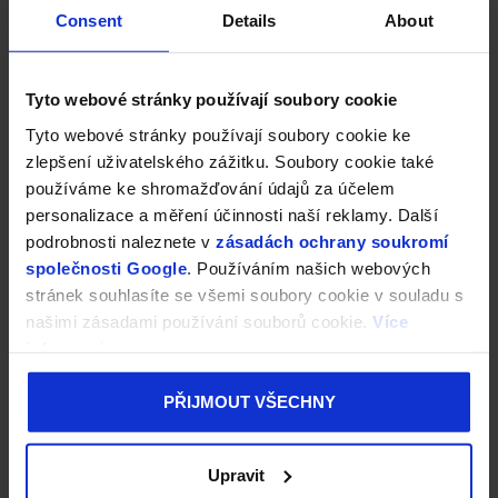
Jestli i ty dáváš přednost vůni starších herních titulů, pak omrkni
Consent
Details
About
naši
bazarovou
nabídku a sáhni po Minecraftu nebo jiné hře,
která je sice staršího data vydání, ale neubírá jí to nic na dávce
zábavy, kterou s jejím nákupem získáš.
Tyto webové stránky používají soubory cookie
Minecraft rozvíjí kreativní myšlení, podporuje vytrvalost i
Tyto webové stránky používají soubory cookie ke
plánování při dosahování cílů, jeho hraní dokáže zlepšit logické
zlepšení uživatelského zážitku. Soubory cookie také
uvažování a školy některé z jeho specielních verzí využívají
používáme ke shromažďování údajů za účelem
například pro výuku matematiky, historie, atd. Nevěříš? Mrkni na
Minecraft Education Edition a nech se přesvědčit o tom, že i hraní
personalizace a měření účinnosti naší reklamy. Další
videoher může mít skutečný přínos.
podrobnosti naleznete v
zásadách ochrany soukromí
společnosti Google
. Používáním našich webových
stránek souhlasíte se všemi soubory cookie v souladu s
našimi zásadami používání souborů cookie.
Více
informací
PŘIJMOUT VŠECHNY
Upravit