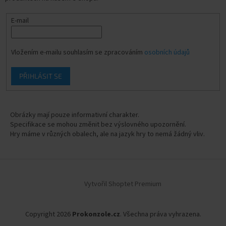
E-mail
Vložením e-mailu souhlasím se zpracováním
osobních údajů
PŘIHLÁSIT SE
Obrázky mají pouze informativní charakter.
Specifikace se mohou změnit bez výslovného upozornění.
Hry máme v různých obalech, ale na jazyk hry to nemá žádný vliv.
Vytvořil Shoptet Premium
Copyright 2026
Prokonzole.cz
. Všechna práva vyhrazena.