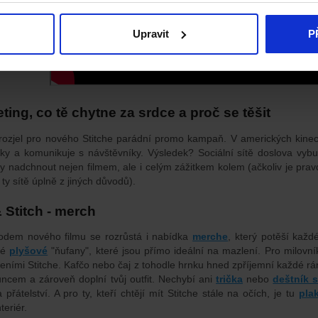
Upravit
P
ting, co tě chytne za srdce
a proč se těšit
rozjel pro nového Stitche parádní promo kampaň. V amerických kinech 
ky a komunikuje s návštěvníky. Výsledek? Sociální sítě doslova vybu
y nadchnout nejen filmem, ale i celým zážitkem kolem (ačkoliv je pra
ty sítě úplně z jiných důvodů).
& Stitch - merch
odem nového filmu se rozrůstá i nabídka
merche
, který potěší každ
lé
plyšové
"ňufany", které jsou přímo ideální na mazlení.
Pro milovní
eními Stitche. Kafčo nebo čaj z tohodle hrnku hned zpříjemní každé rá
uncem a zároveň doplní tvůj outfit.
Nechybí ani
trička
nebo
deštník 
 přátelství.
A pro ty, kteří chtějí mít Stitche stále na očích, je tu
pla
teriér.