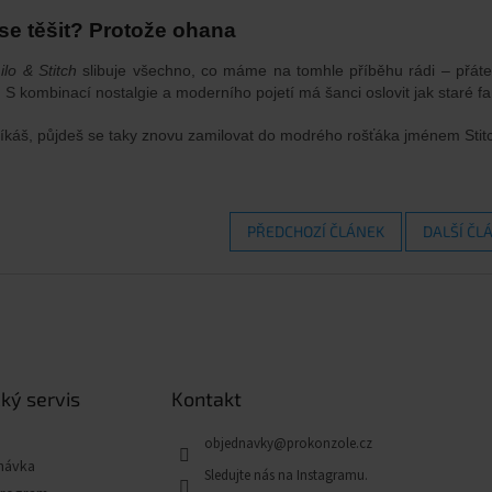
se těšit? Protože ohana
ilo & Stitch
slibuje všechno, co máme na tomhle příběhu rádi – přátel
. S kombinací nostalgie a moderního pojetí má šanci oslovit jak staré f
říkáš, půjdeš se taky znovu zamilovat do modrého rošťáka jménem Stit
PŘEDCHOZÍ ČLÁNEK
DALŠÍ ČL
ký servis
Kontakt
objednavky
@
prokonzole.cz
návka