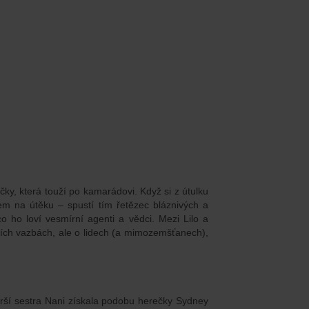
ky, která touží po kamarádovi. Když si z útulku
em na útěku – spustí tím řetězec bláznivých a
co ho loví vesmírní agenti a vědci. Mezi Lilo a
vních vazbách, ale o lidech (a mimozemšťanech),
arší sestra Nani získala podobu herečky Sydney