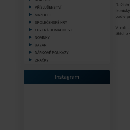
a
KONZOLE
Režisér
n
PŘÍSLUŠENSTVÍ
ikonick
e
MAZLÍČCI
podle p
l
SPOLEČENSKÉ HRY
V roli 
CHYTRÁ DOMÁCNOST
Stitche 
NOVINKY
BAZAR
DÁRKOVÉ POUKAZY
ZNAČKY
Instagram