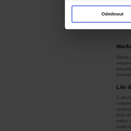
Odmítnout
Marke
Disney 
vstupen
fanoušk
bouchly 
Lilo 
S přích
roztomi
vyobraz
před sl
rodiny a
každý in