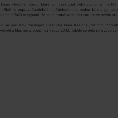
 Dean Fleischer Camp, kterého můžeš znát třeba z originálního Marc
ý příběh o nepravděpodobném přátelství mezi malou
Lilo
a genetick
rvních střípků to vypadá, že tahle hraná verze neztratí nic ze svého sr
Lilo se představí začínající hvězdička Maia Kealoha, zatímco modr
vytvořil a hlas mu propůjčil už v roce 2002. Takhle se dělá návrat ve ve