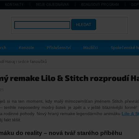
KONTAKTY
MOJE OBJEDNÁVKA
BONUSOVÝ PROGRAM
DOP
HLEDAT
rch
Konzole
Příslušenství
Mazlíčci
Společenské h
udí Havaj i srdce fanoušků
ný remake Lilo & Stitch rozproudí H
25
eš si na ten moment, kdy malý mimozemšťan jménem Stitch převrátil
 – tenhle neposedný modrý šotek je zpět a v ještě bláznivější formě
a rodinné pohody. Nový hraný remake legendárního animáku
Lilo & S
j fakt těšit.
máku do reality – nová tvář starého příběhu