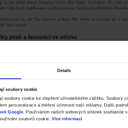
, a její přítel David Kawena ožívá díky Kaipo Dudoitovi. Do role e
lní mág Zach Galifianakis a jeho parťáka, trochu přecitlivělého Pleakley
ajímavostí je, že Tia Carrere a Amy Hill, které si zahrály už v pův
ch. Nice touch!
ley jinak a fanoušci ve střehu
všechno je jako dřív. Pleakley, známý svými roztodivnými převleky a
jinak – bez výrazného prvku převleků. Režisér Camp přiznal, že šlo o s
spektem k originálu a současným kontextem. U části fanoušků to ale vy
ěnit. Jenže víš, jak to je – není člověk ten, aby se zavděčil lidem vše
Details
ají soubory cookie
jí soubory cookie ke zlepšení uživatelského zážitku. Soubory 
em personalizace a měření účinnosti naší reklamy. Další podro
sti Google
. Používáním našich webových stránek souhlasíte s
oužívání souborů cookie.
Více informací