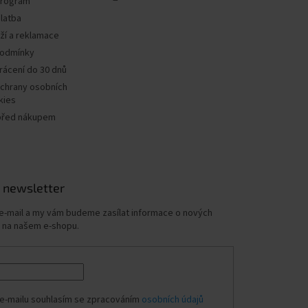
program
latba
ží a reklamace
podmínky
rácení do 30 dnů
chrany osobních
kies
před nákupem
 newsletter
 e-mail a my vám budeme zasílat informace o nových
 na našem e-shopu.
e-mailu souhlasím se zpracováním
osobních údajů