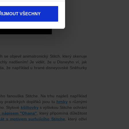
ŘIJMOUT VŠECHNY
se objevil animatronický Stitch, který skenuje
chly nadšením! Je vidět, že u Disneyho ví, jak
vda, že například u hrané disneyovské Sněhurky
ého fanouška Stitche.
Na trhu najdeš například
ky praktických doplňků jsou tu
hrnky
s různými
no.
Stylové
kšiltovky
s výšivkou Stitche ochrání
s nápisem "Ohana"
, který připomíná důležitost
kát s motivem surfujícího Stitche
, který oživí