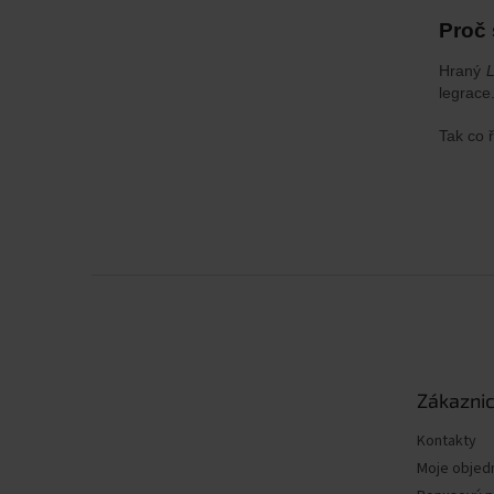
Proč 
Hraný
L
legrace
Tak co 
Z
á
p
a
t
Zákaznic
í
Kontakty
Moje objed