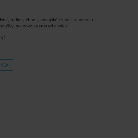
ství, rodinu, chaos, havajské slunce a spoustu
anoušky, tak novou generaci diváků.
ch?
ÁNEK