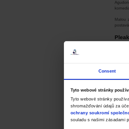
Agudong
komediá
Malou z
postavá
Pleak
Ale ne 
trochu 
mezi re
prvky m
Consent
Tyto webové stránky použív
Tyto webové stránky používa
shromažďování údajů za účel
ochrany soukromí společno
souladu s našimi zásadami p