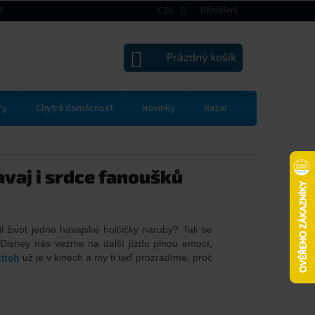
RAVA A PLATBA
VRÁCENÍ ZBOŽÍ A REKLAMACE
CZK
Přihlášení
OBCHODNÍ PODMÍNK
NÁKUPNÍ
Prázdný košík
KOŠÍK
ry
Chytrá domácnost
Novinky
Bazar
Dárkové pou
avaj i srdce fanoušků
 život jedné havajské holčičky naruby? Tak se
! Disney nás vezme na další jízdu plnou emocí,
titch
už je v kinech a my ti teď prozradíme, proč