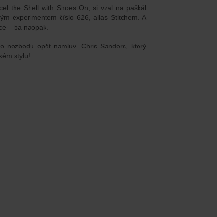
el the Shell with Shoes On, si vzal na paškál
ým experimentem číslo 626, alias Stitchem. A
dce – ba naopak.
ého nezbedu opět namluví Chris Sanders, který
lkém stylu!