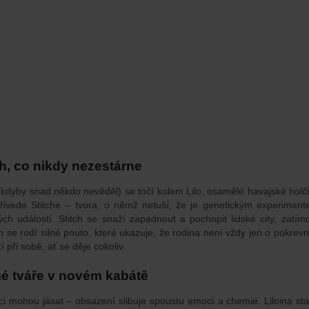
h, co nikdy nezestárne
(kdyby snad někdo nevěděl) se točí kolem Lilo, osamělé havajské holčič
ivede Stitche – tvora, o němž netuší, že je genetickým experiment
ch událostí. Stitch se snaží zapadnout a pochopit lidské city, zatím
m se rodí silné pouto, které ukazuje, že rodina není vždy jen o pokre
ží při sobě, ať se děje cokoliv.
é tváře v novém kabátě
i mohou jásat – obsazení slibuje spoustu emocí a chemie. Liloina st