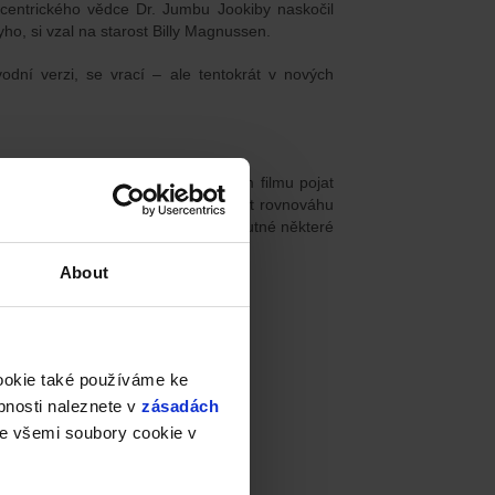
xcentrického vědce Dr. Jumbu Jookiby naskočil
ho, si vzal na starost Billy Magnussen.
odní verzi, se vrací – ale tentokrát v nových
 genderovou hravostí, bude v novém filmu pojat
ložité rozhodnutí a že se snažil najít rovnováhu
volalo zklamání a otázky, proč je nutné některé
m…
About
cookie také používáme ke
bnosti naleznete v
zásadách
e všemi soubory cookie v