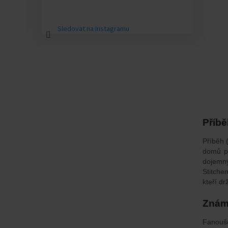
Sledovat na Instagramu
Příbě
Příběh 
domů př
dojemný
Stitche
kteří dr
Znám
Fanoušc