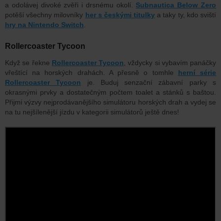
a odolávej divoké zvěři i drsnému okolí.
Subnautica Below Zero
potěší všechny milovníky
her s českými titulky
a taky ty, kdo sviští
hry na Nintendo Switch
.
Rollercoaster Tycoon
Když se řekne
Rollercoaster Tycoon
, vždycky si vybavím panáčky
vřeštící na horských drahách. A přesně o tomhle
herní série
Rollercoaster Tycoon
je. Buduj senzační zábavní parky s
okrasnými prvky a dostatečným počtem toalet a stánků s baštou.
Přijmi výzvy nejprodávanějšího simulátoru horských drah a vydej se
na tu nejšílenější jízdu v kategorii simulátorů ještě dnes!