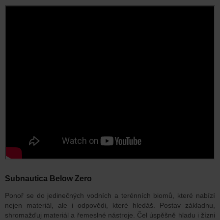
Subnautica Below Zero
Ponoř se do jedinečných vodních a terénních biomů, které nabízí
nejen materiál, ale i odpovědi, které hledáš. Postav základnu,
shromažďuj materiál a řemeslné nástroje. Čel úspěšně hladu i žízni