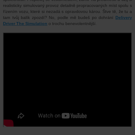
realisticky simulovaný provoz detailně propracovaných míst spolu s
řízením vozu, které si nezadá s opravdovou károu. Štve tě, že tu a
tam tvůj balík zpozdí? No, podle mě budeš po dohrání
Delivery
Driver The Simulation
o trochu benevolentnější.