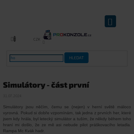
Přejít
na
obsah
NÁKUPNÍ
KOŠÍK
CZK
HLEDAT
Simulátory - část první
31.07.2024
Simulátory jsou něčím, čemu se (nejen) v herní světě máloco
vyrovná. Pokud si dobře vzpomínám, tak jedna z prvních her, které
jsem kdy hrála, byl letecký simulátor a tuším, že někdy během toho
hraní mi došlo, že ze mě asi nebude pilot práškovacího letadla.
Rampa Mc Kvák hadr.