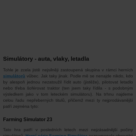
Simulátory - auta, vlaky, letadla
Tohle je zcela jistě nejsilněji zastoupená skupina v rámci herních
simulátorů
vůbec. Jak taky jinak. Podle mě se nenajde nikdo, kdo
by alespoň jednou nezatoužil řídit auto (jistěže), pilotovat letadlo
nebo třeba šoférovat traktor (ten jsem taky řídila - s podobným
výsledkem jako v tom leteckém simulátoru). Na trhnu najdeme
celou řadu nepřeberných titulů, přičemž mezi ty nejprodávanější
patří zejména tyto:
Farming Simulator 23
Tato hra patří v posledních letech mezi nejzásadnější počiny
simulátorů.
Herní série Farming Simulátor
zaznamenala obrovský