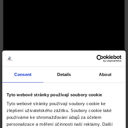
Consent
Details
About
Simulátory - lov, budování, pěstování
Tyto webové stránky používají soubory cookie
I sem bychom mohli směle zařadit Farming Simulator 23, ale
Tyto webové stránky používají soubory cookie ke
nebudeme přeci zabírat místo dalším zajímavým titulům. Které to
zlepšení uživatelského zážitku. Soubory cookie také
jsou?
používáme ke shromažďování údajů za účelem
personalizace a měření účinnosti naší reklamy. Další
Minecraft