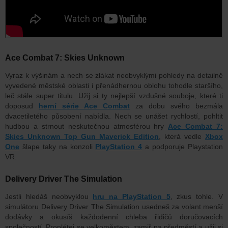
Ace Combat 7: Skies Unknown
Vyraz k výšinám a nech se zlákat neobvyklými pohledy na detailně
vyvedené městské oblasti i přenádhernou oblohu tohodle staršího,
leč stále super titulu. Užij si ty nejlepší vzdušné souboje, které ti
doposud
herní série Ace Combat
za dobu svého bezmála
dvacetiletého působení nabídla. Nech se unášet rychlostí, pohltit
hudbou a strnout neskutečnou atmosférou hry
Ace Combat 7:
Skies Unknown T
op Gun Maverick Edition
, která vedle
Xbox
One
šlape taky na konzoli
PlayStation 4
a podporuje Playstation
VR.
Delivery Driver The Simulation
Jestli hledáš neobvyklou
hru na PlayStation 5
, zkus tohle. V
simulátoru Delivery Driver The Simulation usedneš za volant menší
dodávky a okusíš každodenní chleba řidičů doručovacích
společností. Proplétej se velkoměstem, zamiř na předměstí a užij si