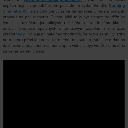
úspěch nejen v podobě zatím posledního vydaného dílu
Farming
Simulator 23
, ale i díky tomu, že se farmářskému řádění podařilo
prosadit na poli e-sportu. O tom, jaké to je být členem soutěžního
týmu, o rozdělení jednotlivých rolí během farmářského klání i
dalších tématech spojených s turnajovým zápolením si můžeš
přečíst
tady
. No a jestli nakonec zhodnotíš, že brzké ranní vyjížďky
na traktoru přeci jen nejsou pro tebe, nezoufej a raději se mrkni na
další simulátory, anebo se podívej na video, abys věděl, co nového
se ve farmaření chystá.