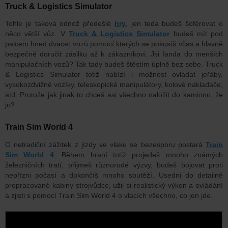
Truck & Logistics Simulator
Tohle je taková odnož předešlé
hry
, jen teda budeš šoférovat o
něco větší vůz. V
Truck & Logistics Simulator
budeš mít pod
palcem hned dvacet vozů pomocí kterých se pokusíš včas a hlavně
bezpečně doručit zásilku až k zákazníkovi. Jsi fanda do menších
manipulačních vozů? Tak tady budeš štěstím úplně bez sebe. Truck
& Logistics Simulator totiž nabízí i možnost ovládat jeřáby,
vysokozdvižné vozíky, teleskopické manipulátory, kolové nakladače,
atd. Protože jak jinak to chceš asi všechno naložit do kamionu, že
jo?
Train Sim World 4
O netradiční zážitek z jízdy ve vlaku se bezesporu postará
Train
Sim World 4
. Během hraní totiž projedeš mnoho známých
železničních tratí, přijmeš různorodé výzvy, budeš bojovat proti
nepřízni počasí a dokončíš mnoho soutěží. Usedni do detailně
propracované kabiny strojvůdce, užij si realistický výkon a ovládání
a zjisti s pomocí Train Sim World 4 o vlacích všechno, co jen jde.