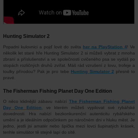
Hunting Simulator 2
Popadni kulovnici a pojď lovit do světa
her na PlayStation 4
! Ve
několik let staré hře Hunting Simulator 2 si můžeš vybrat z mnoha
zbraní a příslušenství a ve společnosti cvičeného psa se vydáš po
stopách rozličných druhů zvířat. Máš rád vzrušení z lovu, trofeje a
toulky přírodou? Pak je pro tebe
Hunting Simulator 2
přesně to
pravé.
The Fisherman Fishing Planet Day One Edition
O něco klidnější zábavu nabízí
The Fisherman Fishing Planet
Day One Edition
, ve kterém můžeš vypilovat své rybářské
dovednosti. Hra nabízí bezkonkurenční autenticitu rybářského
umění a je ideálním odpočinkem po náročném dni v hluku měst. Je
jedno, jestli jsi amatér nebo špička mezi lovci šupinatých krásek,
tenhle simulátor tě stejně lapí do sítě.