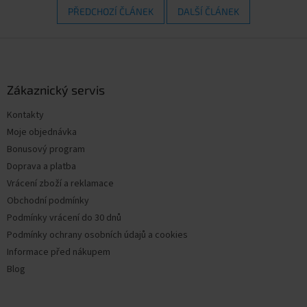
PŘEDCHOZÍ ČLÁNEK
DALŠÍ ČLÁNEK
Z
á
p
a
Zákaznický servis
t
Kontakty
í
Moje objednávka
Bonusový program
Doprava a platba
Vrácení zboží a reklamace
Obchodní podmínky
Podmínky vrácení do 30 dnů
Podmínky ochrany osobních údajů a cookies
Informace před nákupem
Blog