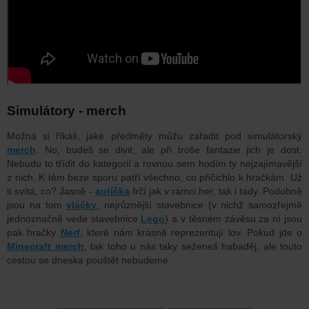
Simulátory - merch
Možná si říkáš, jaké předměty můžu zařadit pod simulátorský
merch
. No, budeš se divit, ale při troše fantazie jich je dost.
Nebudu to třídit do kategorií a rovnou sem hodím ty nejzajímavější
z nich. K těm beze sporu patří všechno, co přičichlo k hračkám. Už
ti svítá, co? Jasně -
autíčka
frčí jak v rámci her, tak i tady. Podobně
jsou na tom
vláčky
, nejrůznější stavebnice (v nichž samozřejmě
jednoznačně vede stavebnice
Lego
) a v těsném závěsu za ní jsou
pak hračky
Nerf
, které nám krásně reprezentují lov. Pokud jde o
Minecraft merch
, tak toho u nás taky seženeš habaděj, ale touto
cestou se dneska pouštět nebudeme.