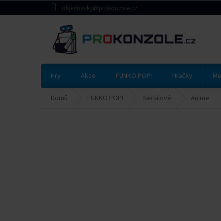
Přejít
objednavky@prokonzole.cz
na
obsah
Hry
Akce
FUNKO POP!
Hračky
Me
Domů
FUNKO POP!
Seriálové
Anime