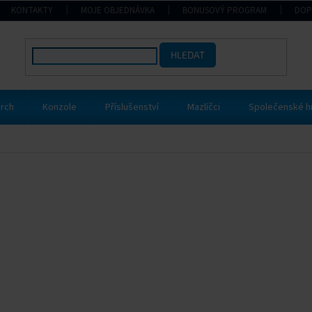
KONTAKTY
MOJE OBJEDNÁVKA
BONUSOVÝ PROGRAM
DOP
HLEDAT
rch
Konzole
Příslušenství
Mazlíčci
Společenské h