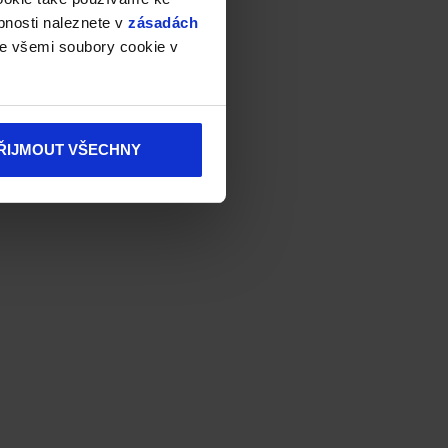
bnosti naleznete v
zásadách
e všemi soubory cookie v
ŘIJMOUT VŠECHNY