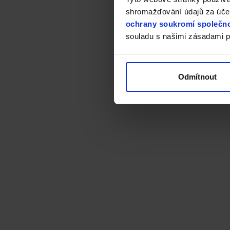
shromažďování údajů za účel
ochrany soukromí společno
souladu s našimi zásadami p
Odmítnout