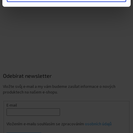
Odebírat newsletter
Vložte svůj e-mail a my vám budeme zasílat informace o nových
produktech na našem e-shopu.
E-mail
Vložením e-mailu souhlasím se zpracováním
osobních údajů