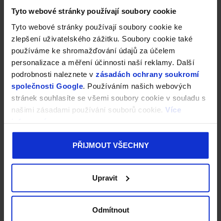
í
Tyto webové stránky používají soubory cookie
Moje objednávka
Bonusový program
Tyto webové stránky používají soubory cookie ke
Doprava a platba
zlepšení uživatelského zážitku. Soubory cookie také
Vrácení zboží a reklamace
používáme ke shromažďování údajů za účelem
Obchodní podmínky
personalizace a měření účinnosti naší reklamy. Další
Podmínky vrácení do 30 dnů
podrobnosti naleznete v
zásadách ochrany soukromí
Podmínky ochrany osobních údajů a cookies
společnosti Google
. Používáním našich webových
Informace před nákupem
stránek souhlasíte se všemi soubory cookie v souladu s
našimi zásadami používání souborů cookie.
Více
Blog
informací
PŘIJMOUT VŠECHNY
Kontakt
objednavky
@
prokonzole.cz
Upravit
Odmítnout