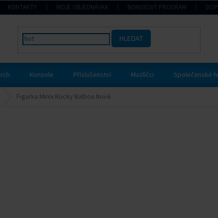
KONTAKTY
MOJE OBJEDNÁVKA
BONUSOVÝ PROGRAM
DOP
HLEDAT
rch
Konzole
Příslušenství
Mazlíčci
Společenské h
Figurka Minix Rocky Balboa Nové