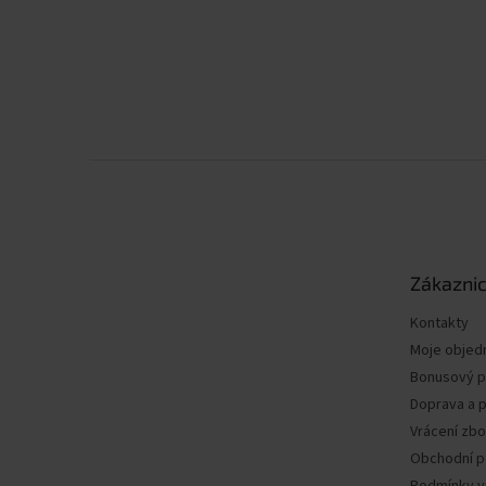
Z
á
p
a
t
Zákaznic
í
Kontakty
Moje objed
Bonusový 
Doprava a p
Vrácení zbo
Obchodní 