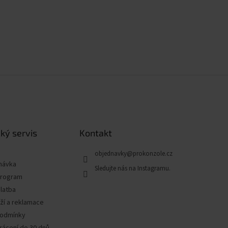
ký servis
Kontakt
objednavky
@
prokonzole.cz
návka
program
latba
ží a reklamace
podmínky