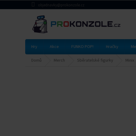
Přejít
objednavky@prokonzole.cz
na
obsah
Hry
Akce
FUNKO POP!
Hračky
Me
Domů
Merch
Sběratelské figurky
Minix