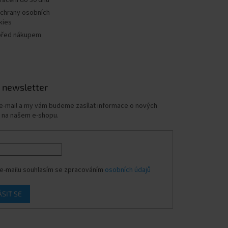
rácení do 30 dnů
chrany osobních
kies
před nákupem
 newsletter
 e-mail a my vám budeme zasílat informace o nových
 na našem e-shopu.
e-mailu souhlasím se zpracováním
osobních údajů
ÁSIT SE