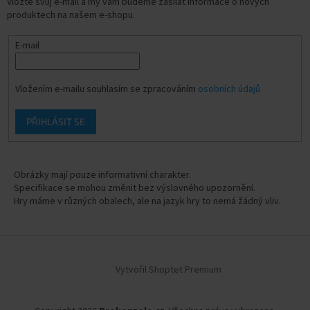
Vložte svůj e-mail a my vám budeme zasílat informace o nových
produktech na našem e-shopu.
E-mail
Vložením e-mailu souhlasím se zpracováním
osobních údajů
PŘIHLÁSIT SE
Obrázky mají pouze informativní charakter.
Specifikace se mohou změnit bez výslovného upozornění.
Hry máme v různých obalech, ale na jazyk hry to nemá žádný vliv.
Vytvořil Shoptet Premium