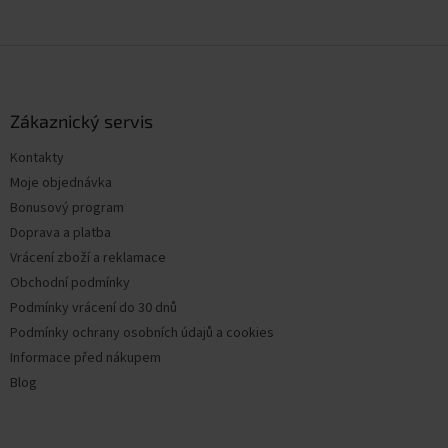
Z
á
p
a
Zákaznický servis
t
Kontakty
í
Moje objednávka
Bonusový program
Doprava a platba
Vrácení zboží a reklamace
Obchodní podmínky
Podmínky vrácení do 30 dnů
Podmínky ochrany osobních údajů a cookies
Informace před nákupem
Blog