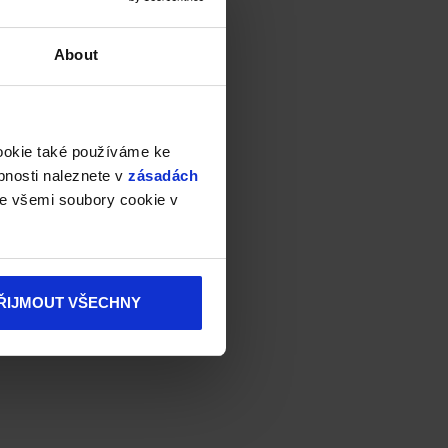
About
cookie také používáme ke
bnosti naleznete v
zásadách
e všemi soubory cookie v
ŘIJMOUT VŠECHNY