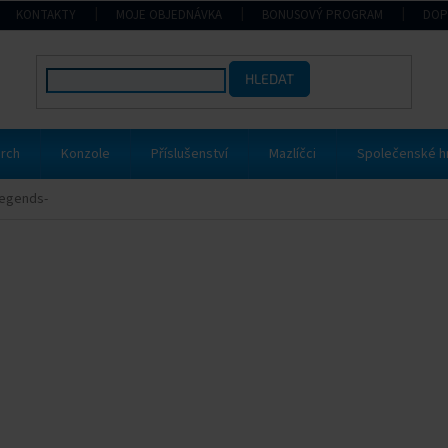
KONTAKTY
MOJE OBJEDNÁVKA
BONUSOVÝ PROGRAM
DOP
HLEDAT
rch
Konzole
Příslušenství
Mazlíčci
Společenské h
Legends-