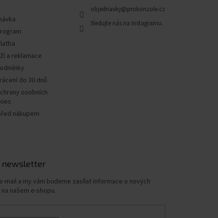
objednavky
@
prokonzole.cz
návka
program
latba
ží a reklamace
podmínky
rácení do 30 dnů
chrany osobních
kies
před nákupem
 newsletter
 e-mail a my vám budeme zasílat informace o nových
 na našem e-shopu.