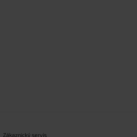
Z
á
p
a
Zákaznický servis