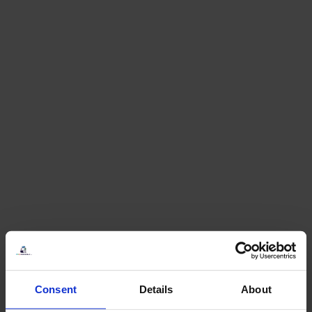
Consent
Details
About