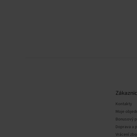
Z
á
p
a
t
Zákaznic
í
Kontakty
Moje objed
Bonusový 
Doprava a p
Vrácení zbo