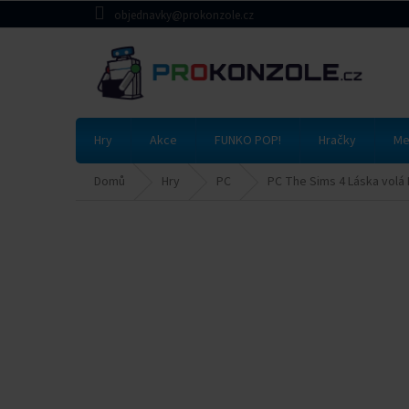
Přejít
objednavky@prokonzole.cz
na
obsah
Hry
Akce
FUNKO POP!
Hračky
Me
Domů
Hry
PC
PC The Sims 4 Láska volá