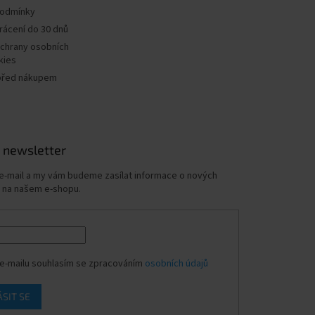
podmínky
rácení do 30 dnů
chrany osobních
kies
před nákupem
 newsletter
 e-mail a my vám budeme zasílat informace o nových
 na našem e-shopu.
e-mailu souhlasím se zpracováním
osobních údajů
ÁSIT SE