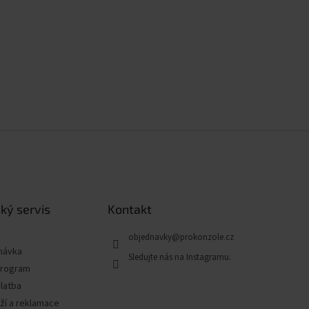
ký servis
Kontakt
objednavky
@
prokonzole.cz
návka
program
latba
ží a reklamace