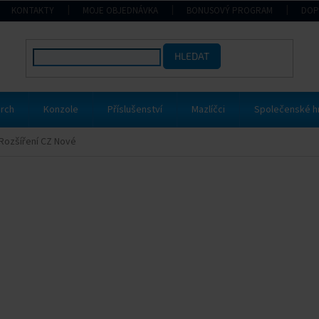
KONTAKTY
MOJE OBJEDNÁVKA
BONUSOVÝ PROGRAM
DOP
HLEDAT
rch
Konzole
Příslušenství
Mazlíčci
Společenské h
 Rozšíření CZ Nové