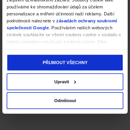
používáme ke shromažďování údajů za účelem
personalizace a měření účinnosti naší reklamy. Další
podrobnosti naleznete v
zásadách ochrany soukromí
společnosti Google
. Používáním našich webových
stránek souhlasíte se všemi soubory cookie v souladu s
našimi zásadami používání souborů cookie.
Více
informací
PŘIJMOUT VŠECHNY
Upravit
Odmítnout