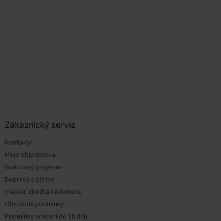
Z
á
p
a
Zákaznický servis
t
Kontakty
í
Moje objednávka
Bonusový program
Doprava a platba
Vrácení zboží a reklamace
Obchodní podmínky
Podmínky vrácení do 30 dnů