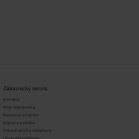
Z
á
p
a
Zákaznický servis
t
Kontakty
í
Moje objednávka
Bonusový program
Doprava a platba
Vrácení zboží a reklamace
Obchodní podmínky