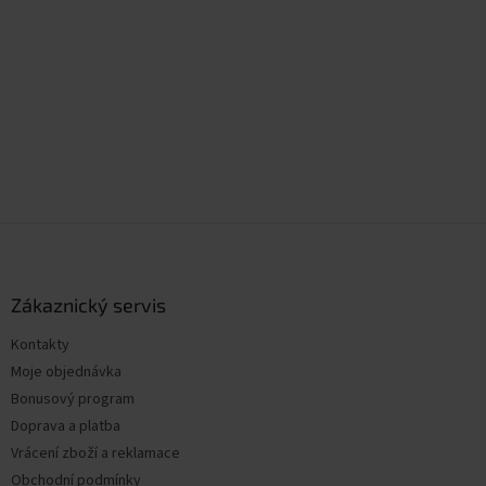
Z
á
p
a
Zákaznický servis
t
Kontakty
í
Moje objednávka
Bonusový program
Doprava a platba
Vrácení zboží a reklamace
Obchodní podmínky