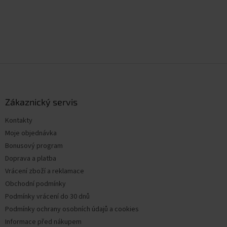
Z
á
p
a
Zákaznický servis
t
Kontakty
í
Moje objednávka
Bonusový program
Doprava a platba
Vrácení zboží a reklamace
Obchodní podmínky
Podmínky vrácení do 30 dnů
Podmínky ochrany osobních údajů a cookies
Informace před nákupem