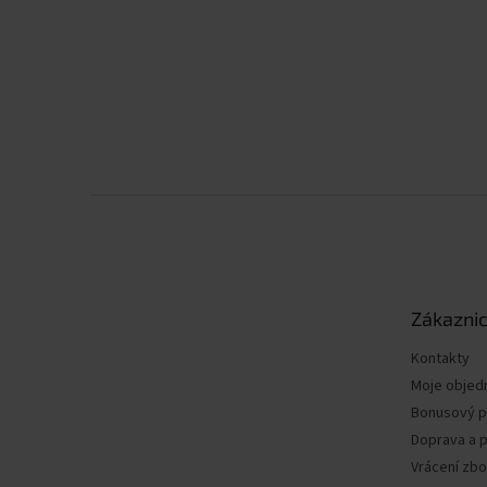
Z
á
p
a
t
Zákaznic
í
Kontakty
Moje objed
Bonusový 
Doprava a p
Vrácení zbo