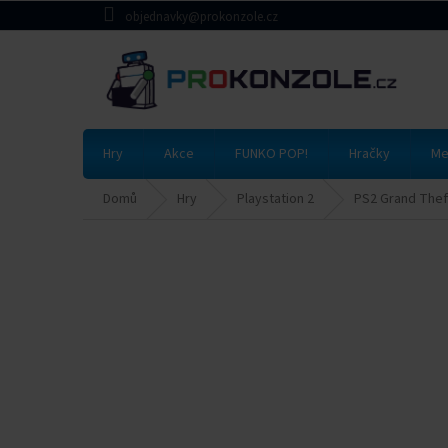
Přejít
objednavky@prokonzole.cz
na
obsah
Hry
Akce
FUNKO POP!
Hračky
Me
Domů
Hry
Playstation 2
PS2 Grand Thef