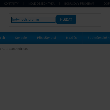
KONTAKTY
MOJE OBJEDNÁVKA
BONUSOVÝ PROGRAM
DOP
HLEDAT
rch
Konzole
Příslušenství
Mazlíčci
Společenské h
t Auto San Andreas-