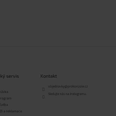
ký servis
Kontakt
objednavky
@
prokonzole.cz
návka
program
latba
ží a reklamace