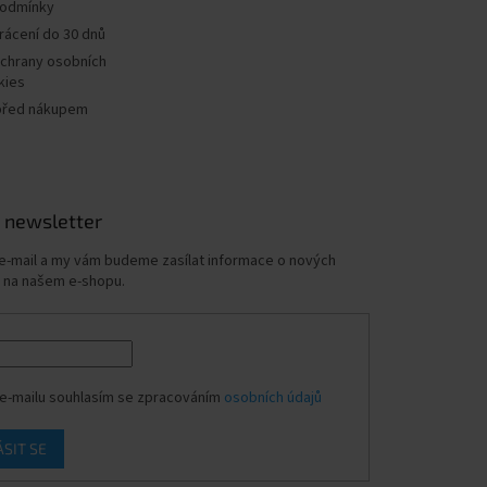
podmínky
rácení do 30 dnů
chrany osobních
kies
před nákupem
 newsletter
 e-mail a my vám budeme zasílat informace o nových
 na našem e-shopu.
e-mailu souhlasím se zpracováním
osobních údajů
ÁSIT SE