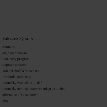
Z
á
p
a
Zákaznický servis
t
Kontakty
í
Moje objednávka
Bonusový program
Doprava a platba
Vrácení zboží a reklamace
Obchodní podmínky
Podmínky vrácení do 30 dnů
Podmínky ochrany osobních údajů a cookies
Informace před nákupem
Blog