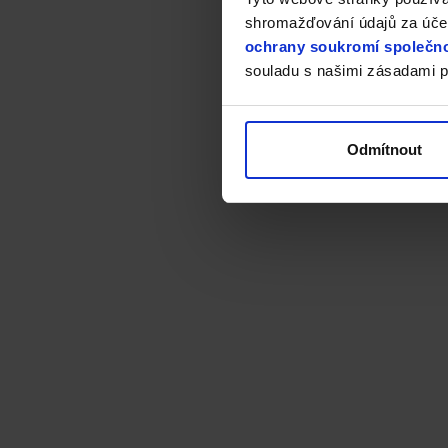
shromažďování údajů za účel
ochrany soukromí společno
souladu s našimi zásadami p
Odmítnout