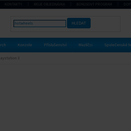
KONTAKTY
MOJE OBJEDNÁVKA
BONUSOVÝ PROGRAM
DOP
HLEDAT
rch
Konzole
Příslušenství
Mazlíčci
Společenské h
laystation 3