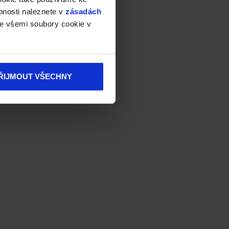
bnosti naleznete v
zásadách
e všemi soubory cookie v
ŘIJMOUT VŠECHNY