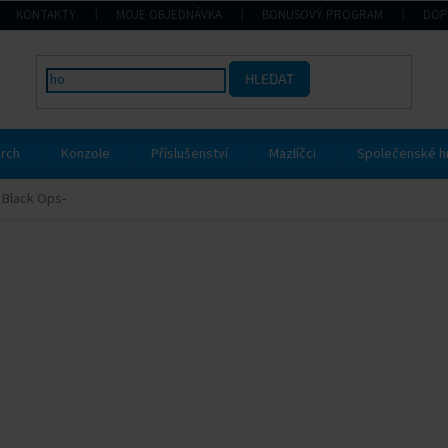
KONTAKTY
MOJE OBJEDNÁVKA
BONUSOVÝ PROGRAM
DOP
HLEDAT
rch
Konzole
Příslušenství
Mazlíčci
Společenské h
y Black Ops-