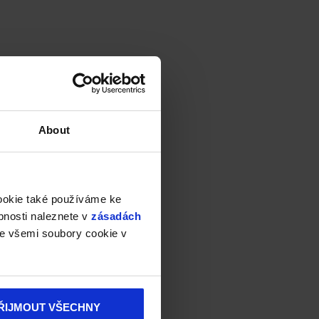
About
cookie také používáme ke
bnosti naleznete v
zásadách
e všemi soubory cookie v
ŘIJMOUT VŠECHNY