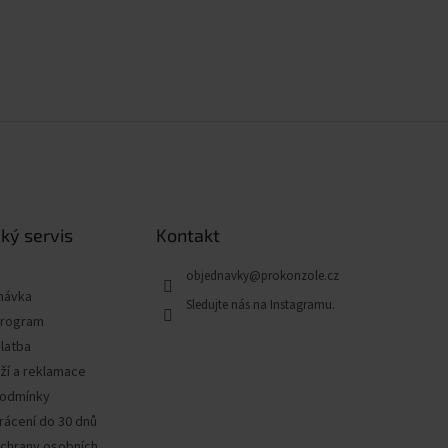
ký servis
Kontakt
objednavky
@
prokonzole.cz
návka
program
latba
ží a reklamace
podmínky
rácení do 30 dnů
chrany osobních