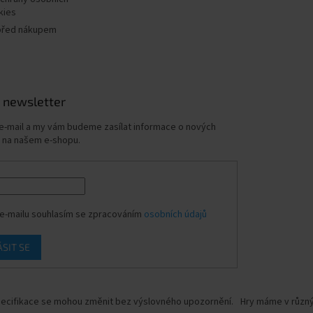
kies
před nákupem
 newsletter
 e-mail a my vám budeme zasílat informace o nových
 na našem e-shopu.
e-mailu souhlasím se zpracováním
osobních údajů
ÁSIT SE
ecifikace se mohou změnit bez výslovného upozornění.
Hry máme v různýc