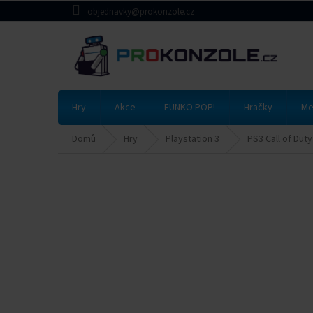
Přejít
objednavky@prokonzole.cz
na
obsah
Hry
Akce
FUNKO POP!
Hračky
Me
Domů
Hry
Playstation 3
PS3 Call of Dut