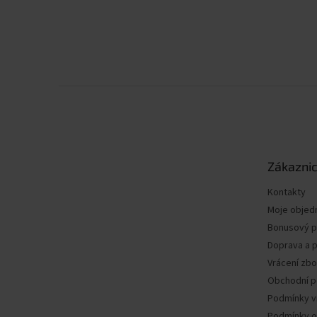
Z
á
p
a
t
Zákaznic
í
Kontakty
Moje objed
Bonusový 
Doprava a p
Vrácení zbo
Obchodní 
Podmínky v
Podmínky o