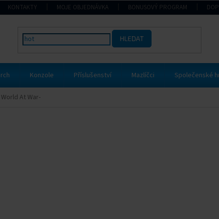
KONTAKTY
MOJE OBJEDNÁVKA
BONUSOVÝ PROGRAM
DOP
HLEDAT
rch
Konzole
Příslušenství
Mazlíčci
Společenské h
y World At War-