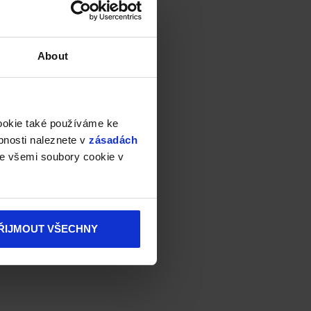
About
cookie také používáme ke
bnosti naleznete v
zásadách
e všemi soubory cookie v
ŘIJMOUT VŠECHNY