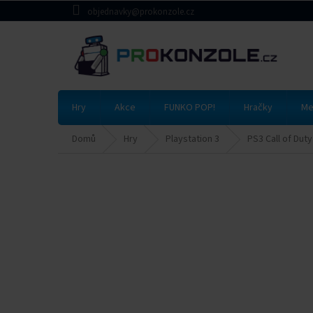
Přejít
objednavky@prokonzole.cz
na
obsah
Hry
Akce
FUNKO POP!
Hračky
Me
Domů
Hry
Playstation 3
PS3 Call of Dut