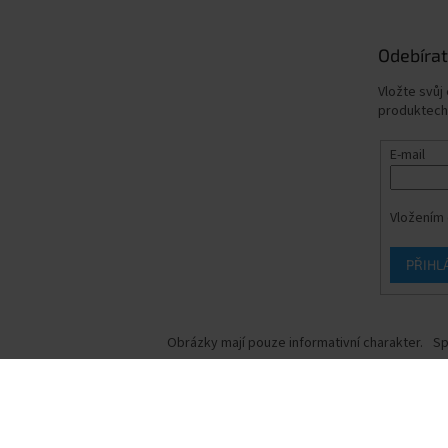
Odebírat
Vložte svůj
produktech
E-mail
Vložením 
PŘIHL
Obrázky mají pouze informativní charakter.
Sp
Copyright 2026
Prokonzole.cz
. Všechna práva vyhrazena