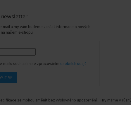
 newsletter
 e-mail a my vám budeme zasílat informace o nových
 na našem e-shopu.
e-mailu souhlasím se zpracováním
osobních údajů
ÁSIT SE
ecifikace se mohou změnit bez výslovného upozornění.
Hry máme v různýc
.