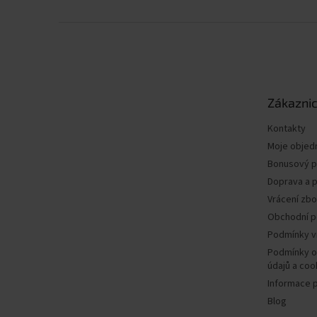
Z
á
p
a
t
Zákaznic
í
Kontakty
Moje objed
Bonusový 
Doprava a p
Vrácení zbo
Obchodní 
Podmínky v
Podmínky o
údajů a coo
Informace 
Blog