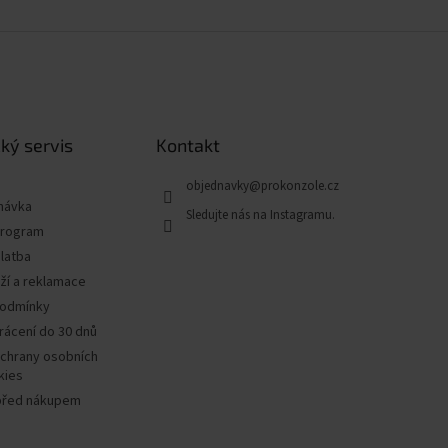
ký servis
Kontakt
objednavky
@
prokonzole.cz
návka
program
latba
ží a reklamace
podmínky
rácení do 30 dnů
chrany osobních
kies
před nákupem