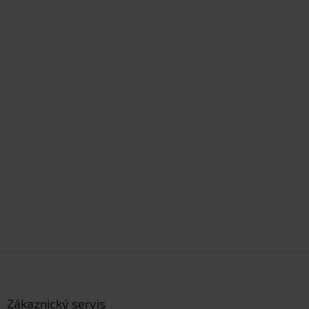
Z
á
p
a
Zákaznický servis