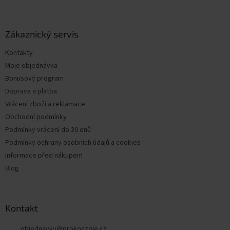
Z
á
p
a
Zákaznický servis
t
Kontakty
í
Moje objednávka
Bonusový program
Doprava a platba
Vrácení zboží a reklamace
Obchodní podmínky
Podmínky vrácení do 30 dnů
Podmínky ochrany osobních údajů a cookies
Informace před nákupem
Blog
Kontakt
objednavky
@
prokonzole.cz