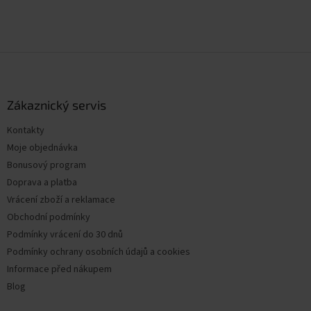
Z
á
p
a
Zákaznický servis
t
Kontakty
í
Moje objednávka
Bonusový program
Doprava a platba
Vrácení zboží a reklamace
Obchodní podmínky
Podmínky vrácení do 30 dnů
Podmínky ochrany osobních údajů a cookies
Informace před nákupem
Blog