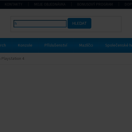
KONTAKTY
MOJE OBJEDNÁVKA
BONUSOVÝ PROGRAM
DOP
HLEDAT
rch
Konzole
Příslušenství
Mazlíčci
Společenské h
 Playstation 4