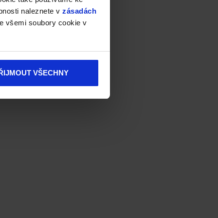
bnosti naleznete v
zásadách
e všemi soubory cookie v
ŘIJMOUT VŠECHNY