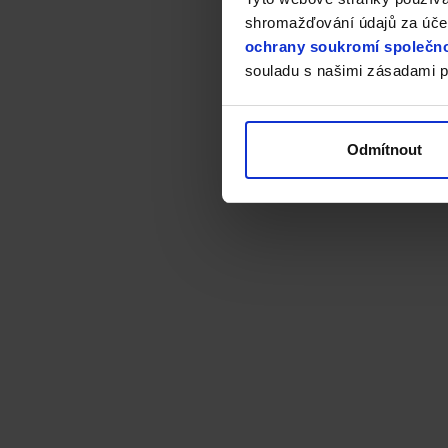
shromažďování údajů za účel
ochrany soukromí společno
souladu s našimi zásadami p
Odmítnout