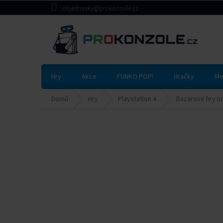
Přejít
objednavky@prokonzole.cz
na
obsah
Hry
Akce
FUNKO POP!
Hračky
Me
Domů
Hry
Playstation 4
Bazarové hry na