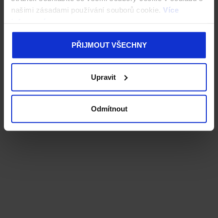
našimi zásadami používání souborů cookie.
Více
informací
PŘIJMOUT VŠECHNY
Upravit
Odmítnout