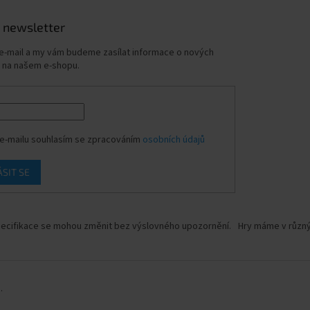
 newsletter
 e-mail a my vám budeme zasílat informace o nových
 na našem e-shopu.
e-mailu souhlasím se zpracováním
osobních údajů
ÁSIT SE
ecifikace se mohou změnit bez výslovného upozornění.
Hry máme v různýc
.