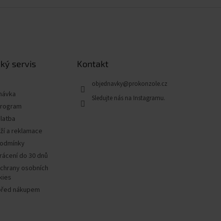
ký servis
Kontakt
objednavky
@
prokonzole.cz
návka
program
latba
ží a reklamace
podmínky
rácení do 30 dnů
chrany osobních
kies
před nákupem