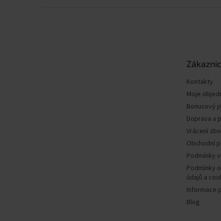
Z
á
p
a
t
Zákaznic
í
Kontakty
Moje objed
Bonusový 
Doprava a p
Vrácení zbo
Obchodní 
Podmínky v
Podmínky o
údajů a coo
Informace 
Blog