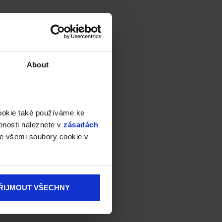
About
cookie také používáme ke
bnosti naleznete v
zásadách
e všemi soubory cookie v
ŘIJMOUT VŠECHNY