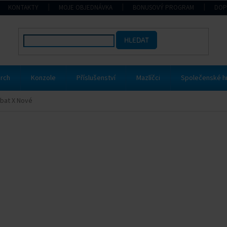
KONTAKTY
MOJE OBJEDNÁVKA
BONUSOVÝ PROGRAM
DOP
HLEDAT
rch
Konzole
Příslušenství
Mazlíčci
Společenské h
bat X Nové