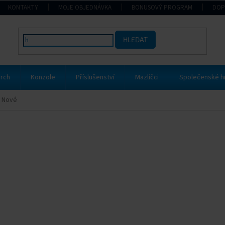
KONTAKTY
MOJE OBJEDNÁVKA
BONUSOVÝ PROGRAM
DOP
HLEDAT
rch
Konzole
Příslušenství
Mazlíčci
Společenské h
2 Nové