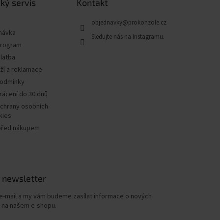
ký servis
Kontakt
objednavky
@
prokonzole.cz
návka
program
latba
ží a reklamace
podmínky
rácení do 30 dnů
chrany osobních
kies
před nákupem
 newsletter
 e-mail a my vám budeme zasílat informace o nových
 na našem e-shopu.