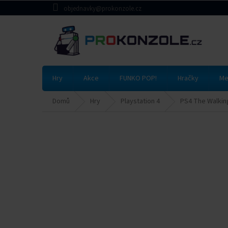
Přejít
objednavky@prokonzole.cz
na
obsah
Hry
Akce
FUNKO POP!
Hračky
Me
Domů
Hry
Playstation 4
PS4 The Walkin