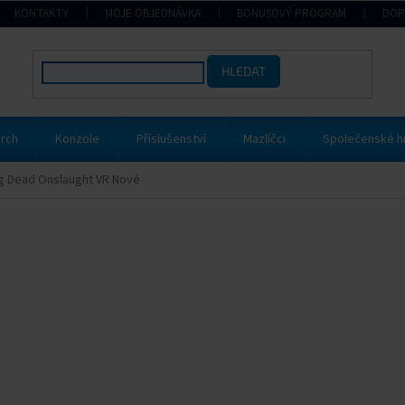
KONTAKTY
MOJE OBJEDNÁVKA
BONUSOVÝ PROGRAM
DOP
HLEDAT
rch
Konzole
Příslušenství
Mazlíčci
Společenské h
g Dead Onslaught VR Nové