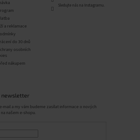
návka
program
latba
ží a reklamace
podmínky
rácení do 30 dnů
chrany osobních
kies
před nákupem
 newsletter
 e-mail a my vám budeme zasílat informace o nových
 na našem e-shopu.