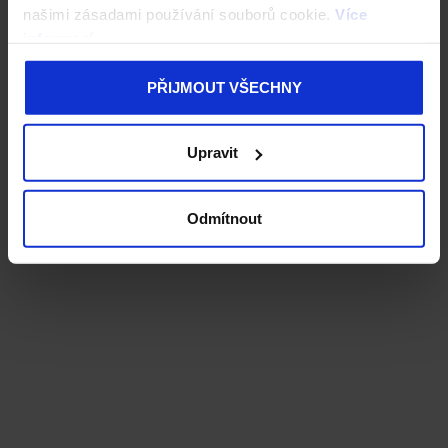
našimi zásadami používání souborů cookie.
Více
informací
PŘIJMOUT VŠECHNY
Upravit
Odmítnout