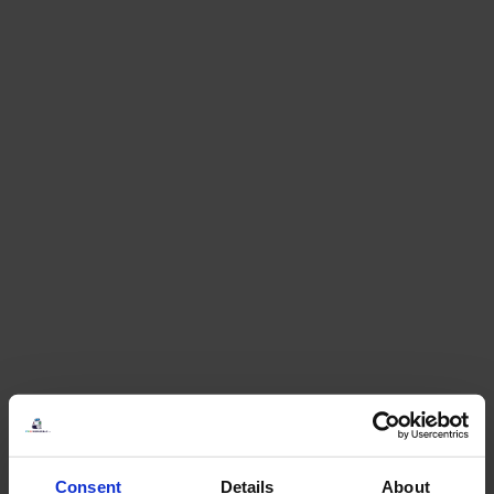
Consent
Details
About