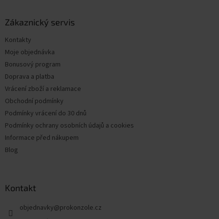
á
p
a
Zákaznický servis
t
Kontakty
í
Moje objednávka
Bonusový program
Doprava a platba
Vrácení zboží a reklamace
Obchodní podmínky
Podmínky vrácení do 30 dnů
Podmínky ochrany osobních údajů a cookies
Informace před nákupem
Blog
Kontakt
objednavky
@
prokonzole.cz