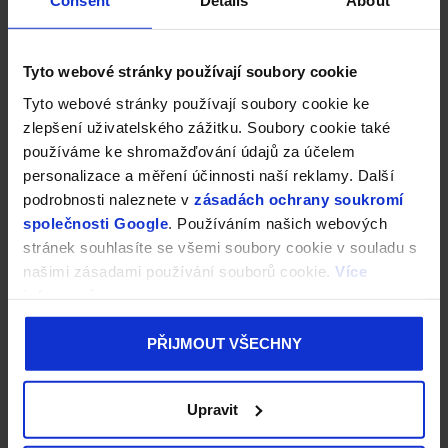
Consent
Details
About
á
p
a
Zákaznický servis
Tyto webové stránky používají soubory cookie
t
Kontakty
í
Tyto webové stránky používají soubory cookie ke
Moje objednávka
zlepšení uživatelského zážitku. Soubory cookie také
Bonusový program
používáme ke shromažďování údajů za účelem
Doprava a platba
personalizace a měření účinnosti naší reklamy. Další
Vrácení zboží a reklamace
podrobnosti naleznete v
zásadách ochrany soukromí
Obchodní podmínky
společnosti Google
. Používáním našich webových
Podmínky vrácení do 30 dnů
stránek souhlasíte se všemi soubory cookie v souladu s
Podmínky ochrany osobních údajů a cookies
našimi zásadami používání souborů cookie.
Více
informací
Informace před nákupem
Blog
PŘIJMOUT VŠECHNY
Kontakt
Upravit
objednavky
@
prokonzole.cz