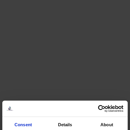
Consent
Details
About