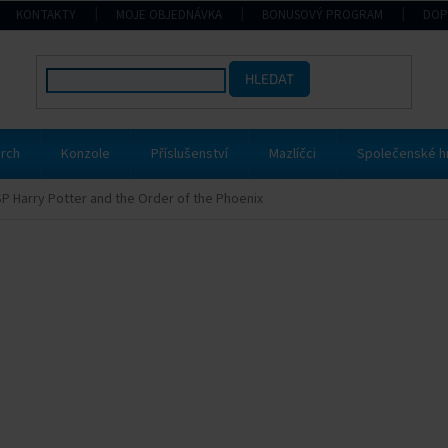
KONTAKTY
MOJE OBJEDNÁVKA
BONUSOVÝ PROGRAM
DOP
HLEDAT
rch
Konzole
Příslušenství
Mazlíčci
Společenské h
P Harry Potter and the Order of the Phoenix