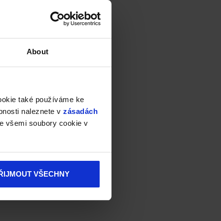
About
cookie také používáme ke
bnosti naleznete v
zásadách
e všemi soubory cookie v
ŘIJMOUT VŠECHNY