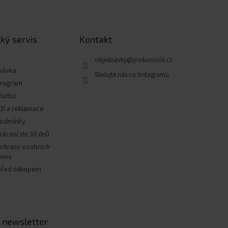
ký servis
Kontakt
objednavky
@
prokonzole.cz
návka
program
latba
ží a reklamace
podmínky
rácení do 30 dnů
chrany osobních
kies
před nákupem
 newsletter