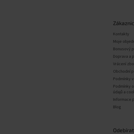
p
a
t
Zákaznic
í
Kontakty
Moje objed
Bonusový 
Doprava a p
Vrácení zbo
Obchodní 
Podmínky v
Podmínky o
údajů a coo
Informace 
Blog
Odebírat