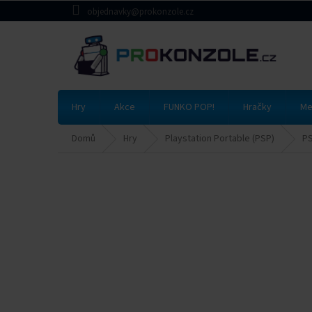
Přejít
objednavky@prokonzole.cz
na
obsah
Hry
Akce
FUNKO POP!
Hračky
Me
Domů
Hry
Playstation Portable (PSP)
PS