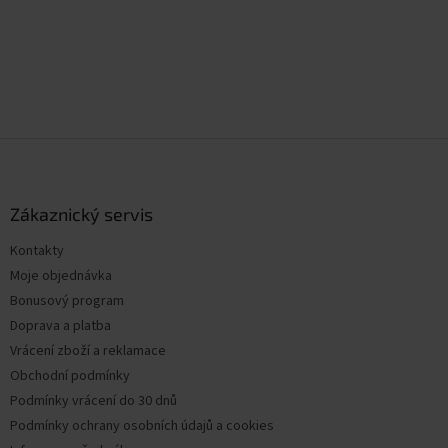
Z
á
p
a
Zákaznický servis
t
Kontakty
í
Moje objednávka
Bonusový program
Doprava a platba
Vrácení zboží a reklamace
Obchodní podmínky
Podmínky vrácení do 30 dnů
Podmínky ochrany osobních údajů a cookies