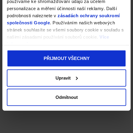
používáme ke shromažďování údajů za účelem
personalizace a měření účinnosti naší reklamy. Další
podrobnosti naleznete v
zásadách ochrany soukromí
společnosti Google
. Používáním našich webových
stránek souhlasíte se všemi soubory cookie v souladu s
našimi zásadami používání souborů cookie.
Více
informací
PŘIJMOUT VŠECHNY
Upravit
Odmítnout