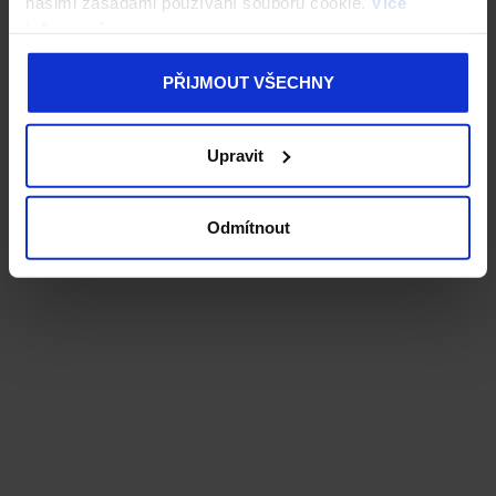
našimi zásadami používání souborů cookie.
Více
informací
PŘIJMOUT VŠECHNY
Upravit
Odmítnout