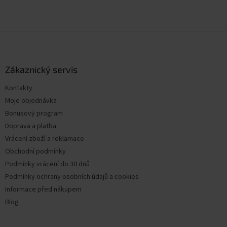
Z
á
p
a
Zákaznický servis
t
Kontakty
í
Moje objednávka
Bonusový program
Doprava a platba
Vrácení zboží a reklamace
Obchodní podmínky
Podmínky vrácení do 30 dnů
Podmínky ochrany osobních údajů a cookies
Informace před nákupem
Blog