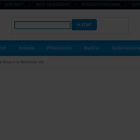
KONTAKTY
MOJE OBJEDNÁVKA
BONUSOVÝ PROGRAM
DOP
HLEDAT
rch
Konzole
Příslušenství
Mazlíčci
Společenské h
e Board na Nintendo Wii