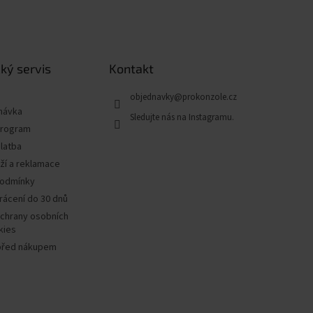
ký servis
Kontakt
objednavky
@
prokonzole.cz
návka
program
latba
ží a reklamace
podmínky
rácení do 30 dnů
chrany osobních
kies
před nákupem