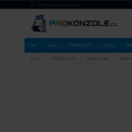
Přejít
objednavky@prokonzole.cz
na
obsah
Hry
Akce
FUNKO POP!
Hračky
Me
Domů
Příslušenství
Nintendo Wii
Balanc