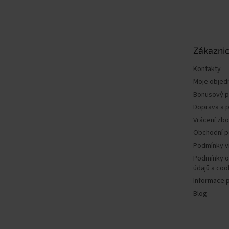
á
p
a
t
Zákaznic
í
Kontakty
Moje objed
Bonusový 
Doprava a p
Vrácení zbo
Obchodní 
Podmínky v
Podmínky o
údajů a coo
Informace 
Blog