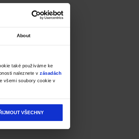
About
cookie také používáme ke
bnosti naleznete v
zásadách
e všemi soubory cookie v
ŘIJMOUT VŠECHNY