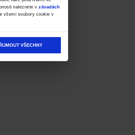
bnosti naleznete v
zásadách
e všemi soubory cookie v
ŘIJMOUT VŠECHNY