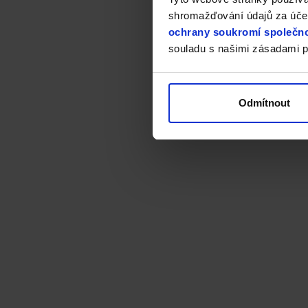
shromažďování údajů za účel
ochrany soukromí společno
souladu s našimi zásadami p
Odmítnout