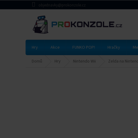
Přejít
objednavky@prokonzole.cz
na
obsah
Hry
Akce
FUNKO POP!
Hračky
Me
Domů
Hry
Nintendo Wii
Zelda na Ninten