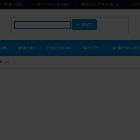
KONTAKTY
MOJE OBJEDNÁVKA
BONUSOVÝ PROGRAM
DOP
HLEDAT
rch
Konzole
Příslušenství
Mazlíčci
Společenské h
do Wii