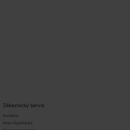
Z
á
p
a
Zákaznický servis
t
Kontakty
í
Moje objednávka